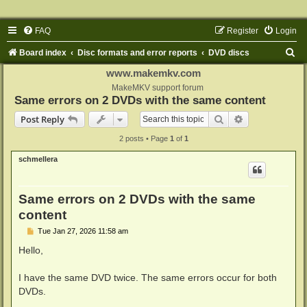
FAQ
Register
Login
S
Board index
Disc formats and error reports
DVD discs
e
www.makemkv.com
a
MakeMKV support forum
Same errors on 2 DVDs with the same content
r
Search
Advanced sear
Post Reply
c
2 posts • Page
1
of
1
h
schmellera
Same errors on 2 DVDs with the same
content
P
Tue Jan 27, 2026 11:58 am
o
s
Hello,
t
I have the same DVD twice. The same errors occur for both
DVDs.