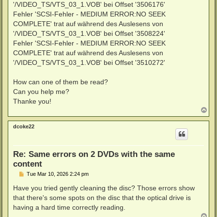
'/VIDEO_TS/VTS_03_1.VOB' bei Offset '3506176'
Fehler 'SCSI-Fehler - MEDIUM ERROR:NO SEEK
COMPLETE' trat auf während des Auslesens von
'/VIDEO_TS/VTS_03_1.VOB' bei Offset '3508224'
Fehler 'SCSI-Fehler - MEDIUM ERROR:NO SEEK
COMPLETE' trat auf während des Auslesens von
'/VIDEO_TS/VTS_03_1.VOB' bei Offset '3510272'
How can one of them be read?
Can you help me?
Thanke you!
T
o
p
dcoke22
Re: Same errors on 2 DVDs with the same
content
P
Tue Mar 10, 2026 2:24 pm
o
s
Have you tried gently cleaning the disc? Those errors show
t
that there's some spots on the disc that the optical drive is
having a hard time correctly reading.
T