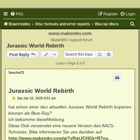
FAQ
Register
Login
S
Board index
Disc formats and error reports
Blu-ray discs
e
www.makemkv.com
a
MakeMKV support forum
Jurassic World Rebirth
r
Search
Advanced sear
Post Reply
c
1 post • Page
1
of
1
h
Sascha72
Jurassic World Rebirth
P
Sat Jan 10, 2026 9:51 am
o
s
hat schon einer den aktuellen Jurassic World Rebirth kopieren
t
können als Blue-Ray?
ich bekomme dieseMeldung:
Diese Disk verwendet eine neuere Version des AACS-
Schutzes. Bitte informieren Sie uns darüber auf
http://www.makemkv.com/a/?zRgtJCHGk+R7nu
...