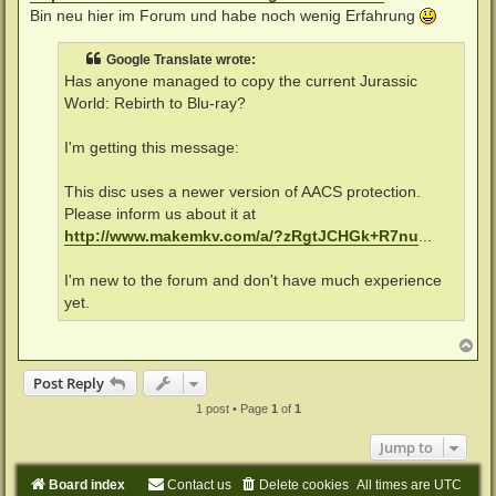
Bin neu hier im Forum und habe noch wenig Erfahrung
Google Translate wrote:
Has anyone managed to copy the current Jurassic
World: Rebirth to Blu-ray?
I'm getting this message:
This disc uses a newer version of AACS protection.
Please inform us about it at
http://www.makemkv.com/a/?zRgtJCHGk+R7nu
...
I'm new to the forum and don't have much experience
yet.
T
o
p
Post Reply
1 post • Page
1
of
1
Jump to
Board index
Contact us
Delete cookies
All times are
UTC