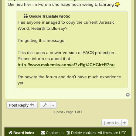
Bin neu hier im Forum und habe noch wenig Erfahrung
Google Translate wrote:
Has anyone managed to copy the current Jurassic
World: Rebirth to Blu-ray?
I'm getting this message:
This disc uses a newer version of AACS protection.
Please inform us about it at
http://www.makemkv.com/a/?zRgtJCHGk+R7nu
...
I'm new to the forum and don't have much experience
yet.
T
o
p
Post Reply
1 post • Page
1
of
1
Jump to
Board index
Contact us
Delete cookies
All times are
UTC