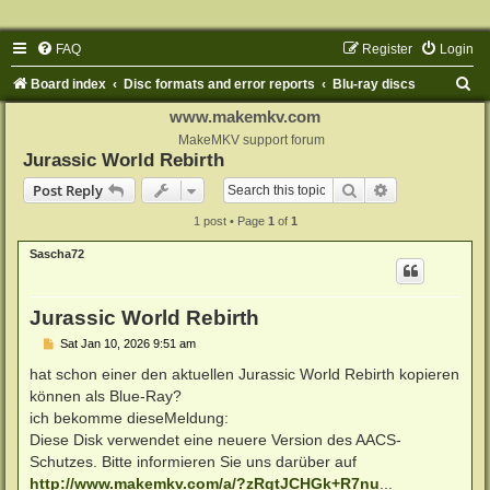
FAQ
Register
Login
S
Board index
Disc formats and error reports
Blu-ray discs
e
www.makemkv.com
a
MakeMKV support forum
Jurassic World Rebirth
r
Search
Advanced sear
Post Reply
c
1 post • Page
1
of
1
h
Sascha72
Jurassic World Rebirth
P
Sat Jan 10, 2026 9:51 am
o
s
hat schon einer den aktuellen Jurassic World Rebirth kopieren
t
können als Blue-Ray?
ich bekomme dieseMeldung:
Diese Disk verwendet eine neuere Version des AACS-
Schutzes. Bitte informieren Sie uns darüber auf
http://www.makemkv.com/a/?zRgtJCHGk+R7nu
...