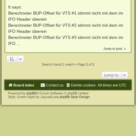
It says:
Berechneter BUP-Offset für VTS #1 stimmt nicht mit dem im
IFO Header überein
Berechneter BUP-Offset für VTS #2 stimmt nicht mit dem im
IFO Header überein
Berechneter BUP-Offset für VTS #3 stimmt nicht mit dem im
IFO ...
Jump to post
Search found 1 match • Page
1
of
1
Jump to
Board index
Contact us
Delete cookies
All times are
UTC
Powered by
phpBB
® Forum Software © phpBB Limited
Style: Green-Style by Joyce&Luna
phpBB-Style-Design