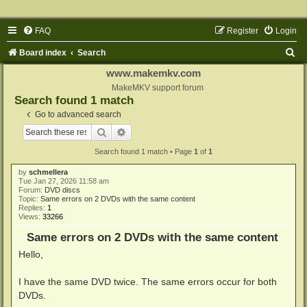
FAQ
Register
Login
S
Board index
Search
e
www.makemkv.com
a
MakeMKV support forum
Search found 1 match
r
Go to advanced search
c
Search
Advanced search
h
Search found 1 match • Page
1
of
1
by
schmellera
Tue Jan 27, 2026 11:58 am
Forum:
DVD discs
Topic:
Same errors on 2 DVDs with the same content
Replies:
1
Views:
33266
Same errors on 2 DVDs with the same content
Hello,
I have the same DVD twice. The same errors occur for both
DVDs.